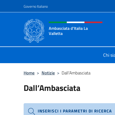
Salta al contenuto
Governo Italiano
Intestazione sito, social 
Ambasciata d'Italia La
Valletta
Sito Ufficiale Ambasciata d'Italia La
Chi s
Home
>
Notizie
>
Dall’Ambasciata
Dall’Ambasciata
INSERISCI I PARAMETRI DI RICERCA