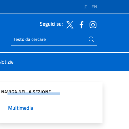
IT
EN
Seguici su:
Cerca nel sito
Ricerca sito live
Notizie
vidi sui Social Network
NAVIGA NELLA SEZIONE
Multimedia