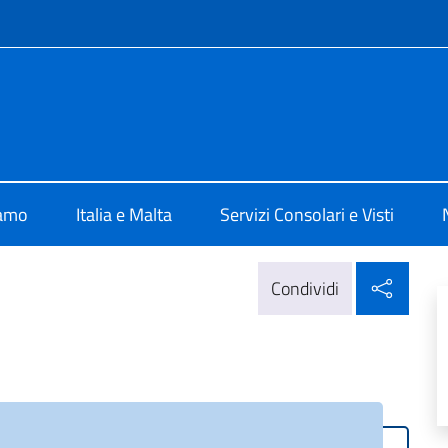
e menù
 Valletta
iamo
Italia e Malta
Servizi Consolari e Visti
Condi
Condividi