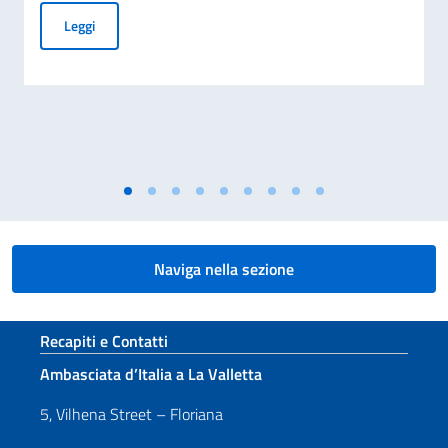
AVVISO ESPLORATIVO DI MANIFESTAZIONE DI INTERESSE P
Leggi
Naviga nella sezione
Sezione footer
Recapiti e Contatti
Ambasciata d’Italia a La Valletta
5, Vilhena Street – Floriana