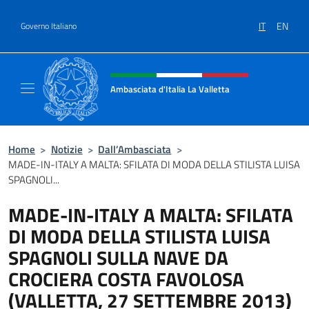
Salta al contenuto
IT
EN
Governo Italiano
Intestazione sito, social e menù
Ambasciata d'Italia La Valletta
Sito Ufficiale Ambasciata d'Italia La Vallett
Home
>
Notizie
>
Dall’Ambasciata
>
MADE-IN-ITALY A MALTA: SFILATA DI MODA DELLA STILISTA LUISA
SPAGNOLI...
MADE-IN-ITALY A MALTA: SFILATA
DI MODA DELLA STILISTA LUISA
SPAGNOLI SULLA NAVE DA
CROCIERA COSTA FAVOLOSA
(VALLETTA, 27 SETTEMBRE 2013)