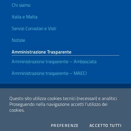
Chi siamo
Italia e Malta
Servizi Consolari e Visti
Notizie
Amministrazione Trasparente
Amministrazione trasparente – Ambasciata
Amministrazione trasparente – MAECI
Link Utili
Note legali
Privacy e cookie policy
Dichiarazione di accessibilità
Questo sito utilizza cookies tecnici (necessari) e analitici.
Proseguendo nella navigazione accetti l'utilizzo dei
cookies.
2026 Copyright Ministero degli Affari Esteri e della Cooperazione
Internazionale
COOKIES
I CO
PREFERENZE
ACCETTO TUTTI