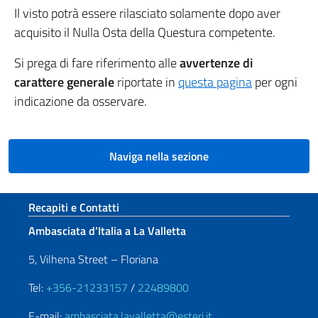
Il visto potrà essere rilasciato solamente dopo aver
acquisito il Nulla Osta della Questura competente.
Si prega di fare riferimento alle
avvertenze di
carattere generale
riportate in
questa pagina
per ogni
indicazione da osservare.
Naviga nella sezione
Sezione footer
Recapiti e Contatti
Ambasciata d’Italia a La Valletta
5, Vilhena Street – Floriana
Tel:
+356-21233157
/
22489800
E-mail:
ambasciata.lavalletta@esteri.it