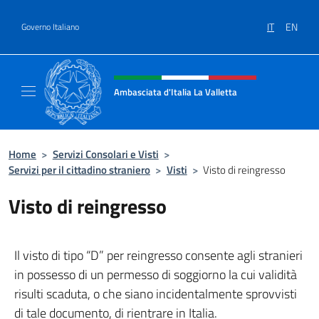
Salta al contenuto
IT
EN
Governo Italiano
Intestazione sito, social e menù
Ambasciata d'Italia La Valletta
Sito Ufficiale Ambasciata d'Italia La Vallett
Home
>
Servizi Consolari e Visti
>
Servizi per il cittadino straniero
>
Visti
>
Visto di reingresso
Visto di reingresso
Il visto di tipo “D” per reingresso consente agli stranieri
in possesso di un permesso di soggiorno la cui validità
risulti scaduta, o che siano incidentalmente sprovvisti
di tale documento, di rientrare in Italia.