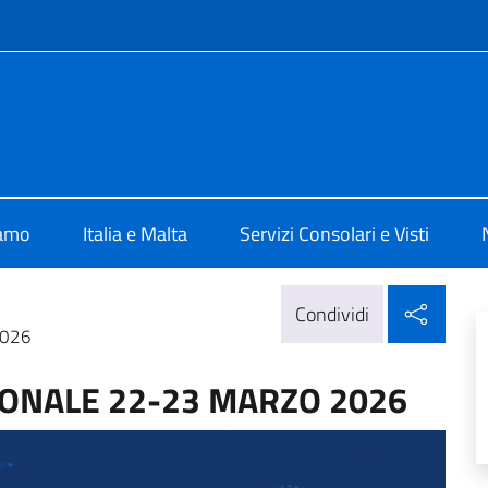
e menù
 Valletta
iamo
Italia e Malta
Servizi Consolari e Visti
Condi
Condividi
2026
ONALE 22-23 MARZO 2026