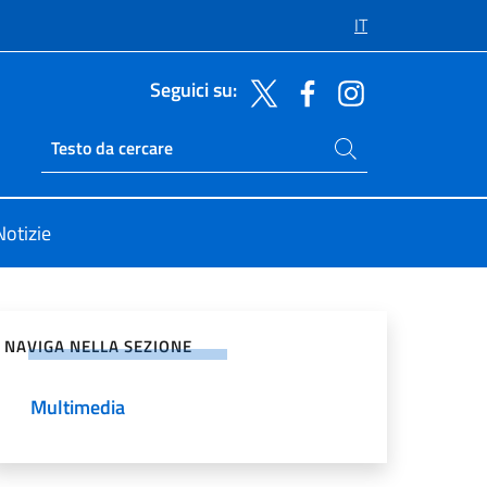
IT
Seguici su:
Cerca nel sito
Ricerca sito live
Notizie
vidi sui Social Network
NAVIGA NELLA SEZIONE
Multimedia