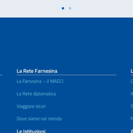
La Rete Farnesina
L
La Farnesina – il MAECI
C
La Rete diplomatica
I
Viaggiare sicuri
S
Dove siamo nel mondo
N
Le Istituzioni