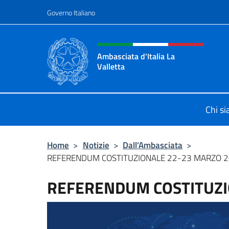
Salta al contenuto
Governo Italiano
Intestazione sito, social 
Ambasciata d'Italia La
Valletta
Sito Ufficiale Ambasciata d'Italia La
Chi s
Home
>
Notizie
>
Dall’Ambasciata
>
REFERENDUM COSTITUZIONALE 22-23 MARZO 
REFERENDUM COSTITUZI