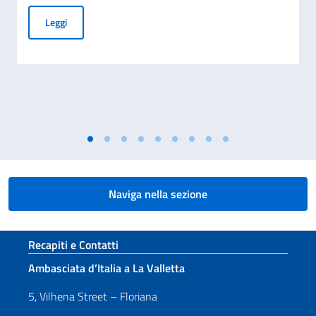
AVVISO ESPLORATIVO DI MANIFESTAZIONE DI INTERESSE P
Leggi
Naviga nella sezione
Sezione footer
Recapiti e Contatti
Ambasciata d’Italia a La Valletta
5, Vilhena Street – Floriana