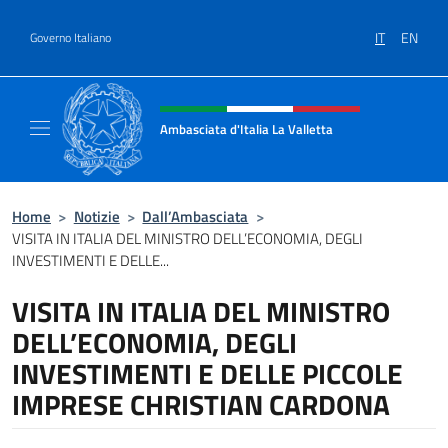
Salta al contenuto
IT
EN
Governo Italiano
Intestazione sito, social e menù
Ambasciata d'Italia La Valletta
Sito Ufficiale Ambasciata d'Italia La Vallett
Home
>
Notizie
>
Dall’Ambasciata
>
VISITA IN ITALIA DEL MINISTRO DELL’ECONOMIA, DEGLI
INVESTIMENTI E DELLE...
VISITA IN ITALIA DEL MINISTRO
DELL’ECONOMIA, DEGLI
INVESTIMENTI E DELLE PICCOLE
IMPRESE CHRISTIAN CARDONA