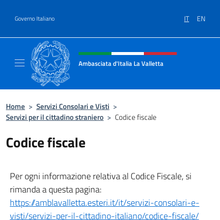
Salta al contenuto
IT
EN
Governo Italiano
Intestazione sito, social e menù
Ambasciata d'Italia La Valletta
Sito Ufficiale Ambasciata d'Italia La Vallett
Home
>
Servizi Consolari e Visti
>
Servizi per il cittadino straniero
>
Codice fiscale
Codice fiscale
Per ogni informazione relativa al Codice Fiscale, si
rimanda a questa pagina:
https://amblavalletta.esteri.it/it/servizi-consolari-e-
visti/servizi-per-il-cittadino-italiano/codice-fiscale/