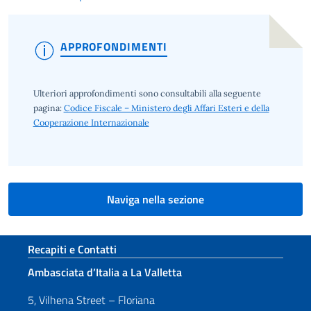
APPROFONDIMENTI
Ulteriori approfondimenti sono consultabili alla seguente
pagina:
Codice Fiscale – Ministero degli Affari Esteri e della
Cooperazione Internazionale
Naviga nella sezione
Sezione footer
Recapiti e Contatti
Ambasciata d’Italia a La Valletta
5, Vilhena Street – Floriana