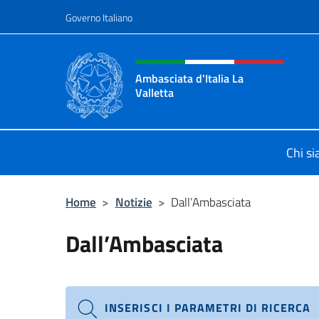
Salta al contenuto
Governo Italiano
Intestazione sito, social 
Ambasciata d'Italia La
Valletta
Sito Ufficiale Ambasciata d'Italia La
Chi s
Home
>
Notizie
>
Dall’Ambasciata
Dall’Ambasciata
INSERISCI I PARAMETRI DI RICERCA