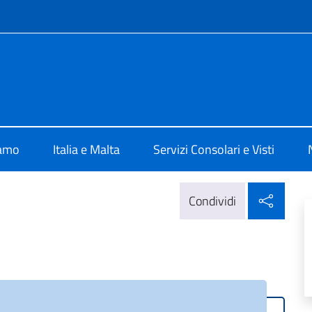
e menù
 Valletta
iamo
Italia e Malta
Servizi Consolari e Visti
Condi
Condividi