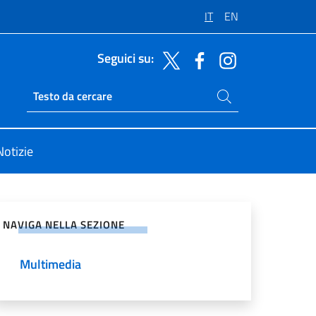
IT
EN
Seguici su:
Cerca nel sito
Ricerca sito live
Notizie
vidi sui Social Network
NAVIGA NELLA SEZIONE
Multimedia