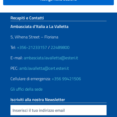
Sezione footer
Recapiti e Contatti
Ambasciata d’Italia a La Valletta
5, Vilhena Street – Floriana
Tel:
+356-21233157
/
22489800
E-mail:
ambasciata.lavalletta@esteri.it
PEC:
amb.lavalletta@cert.esteri.it
Cellulare di emergenza:
+356 99421506
Gli uffici della sede
Iscriviti alla nostra Newsletter
Inserisci la tua email