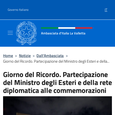
Salta al contenuto
IT
Governo Italiano
Intestazione sito, social e menù
Ambasciata d'Italia La Valletta
Sito Ufficiale Ambasciata d'Italia La Vallett
Home
>
Notizie
>
Dall’Ambasciata
>
Giorno del Ricordo. Partecipazione del Ministro degli Esteri e della...
Giorno del Ricordo. Partecipazione
del Ministro degli Esteri e della rete
diplomatica alle commemorazioni