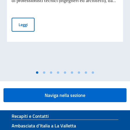
di professionisti tecnici (ingegneri ed architetti), da...
AVVISO ESPLORATIVO DI MANIFESTAZIONE DI INTERESSE P
Leggi
Naviga nella sezione
Sezione footer
Recapiti e Contatti
Ambasciata d’Italia a La Valletta