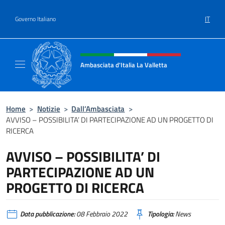
Salta al contenuto
IT
Governo Italiano
Intestazione sito, social e menù
Ambasciata d'Italia La Valletta
Sito Ufficiale Ambasciata d'Italia La Vallett
Home
>
Notizie
>
Dall’Ambasciata
>
AVVISO – POSSIBILITA’ DI PARTECIPAZIONE AD UN PROGETTO DI
RICERCA
AVVISO – POSSIBILITA’ DI
PARTECIPAZIONE AD UN
PROGETTO DI RICERCA
Data pubblicazione:
08 Febbraio 2022
Tipologia:
News