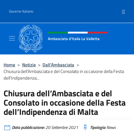
Salta al contenuto
IT
Governo Italiano
Intestazione sito, social e menù
Ambasciata d'Italia La Valletta
Sito Ufficiale Ambasciata d'Italia La Vallett
Home
>
Notizie
>
Dall’Ambasciata
>
Chiusura dell’Ambasciata e del Consolato in occasione della Festa
dell’Indipendenza...
Chiusura dell’Ambasciata e del
Consolato in occasione della Festa
dell’Indipendenza di Malta
Data pubblicazione:
20 Settembre 2021
Tipologia:
News