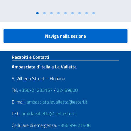
Naviga nella sezione
Sezione footer
Recapiti e Contatti
Ambasciata d’Italia a La Valletta
5, Vilhena Street – Floriana
Tel:
+356-21233157
/
22489800
E-mail:
ambasciata.lavalletta@esteri.it
PEC:
amb.lavalletta@cert.esteri.it
Cellulare di emergenza:
+356 99421506