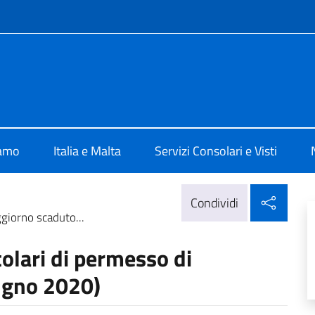
e menù
 Valletta
iamo
Italia e Malta
Servizi Consolari e Visti
Condi
Condividi
ggiorno scaduto...
tolari di permesso di
ugno 2020)