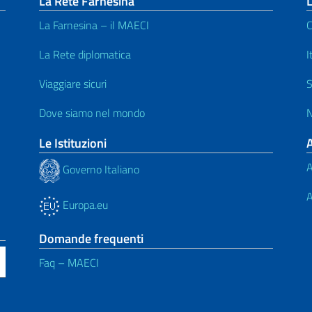
La Rete Farnesina
L
La Farnesina – il MAECI
C
La Rete diplomatica
I
Viaggiare sicuri
S
Dove siamo nel mondo
N
Le Istituzioni
A
Governo Italiano
A
Europa.eu
Domande frequenti
Faq – MAECI