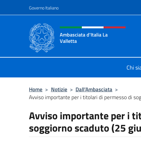
Salta al contenuto
Governo Italiano
Intestazione sito, social 
Ambasciata d'Italia La
Valletta
Sito Ufficiale Ambasciata d'Italia La
Chi s
Home
>
Notizie
>
Dall’Ambasciata
>
Avviso importante per i titolari di permesso di so
Avviso importante per i ti
soggiorno scaduto (25 gi