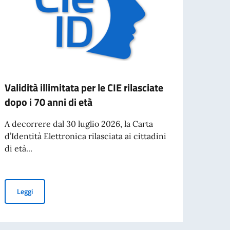
Validità illimitata per le CIE rilasciate
Visit
dopo i 70 anni di età
dell'
A decorrere dal 30 luglio 2026, la Carta
Il Min
d’Identità Elettronica rilasciata ai cittadini
ha in
di età...
Glenn 
Validità illimitata per le CIE rilasciate dopo i 70 anni di età
Leggi
Leg