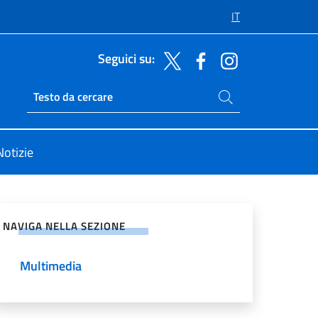
IT
Seguici su:
Cerca nel sito
Ricerca sito live
Notizie
vidi sui Social Network
NAVIGA NELLA SEZIONE
Multimedia