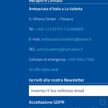
Sezione footer
Recapiti e Contatti
Ambasciata d’Italia a La Valletta
5, Vilhena Street – Floriana
Tel:
+356-21233157
/
22489800
E-mail:
ambasciata.lavalletta@esteri.it
PEC:
amb.lavalletta@cert.esteri.it
Cellulare di emergenza:
+356 99421506
Gli uffici della sede
Iscriviti alla nostra Newsletter
Inserisci la tua email
Accettazione GDPR