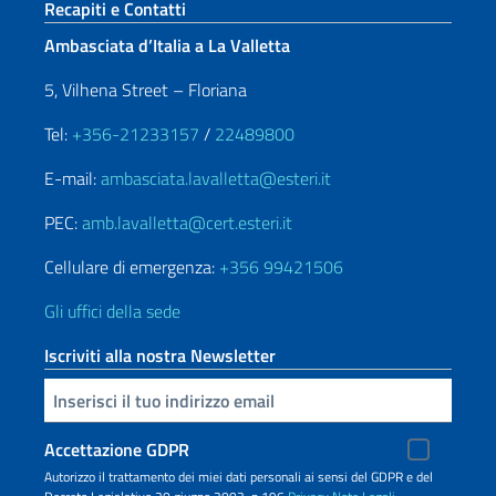
Sezione footer
Recapiti e Contatti
Ambasciata d’Italia a La Valletta
5, Vilhena Street – Floriana
Tel:
+356-21233157
/
22489800
E-mail:
ambasciata.lavalletta@esteri.it
PEC:
amb.lavalletta@cert.esteri.it
Cellulare di emergenza:
+356 99421506
Gli uffici della sede
Iscriviti alla nostra Newsletter
Inserisci la tua email
Accettazione GDPR
Autorizzo il trattamento dei miei dati personali ai sensi del GDPR e del