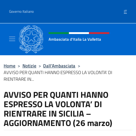
Salta al contenuto
IT
Governo Italiano
Intestazione sito, social e menù
Ambasciata d'Italia La Valletta
Sito Ufficiale Ambasciata d'Italia La Vallett
Home
>
Notizie
>
Dall’Ambasciata
>
AVVISO PER QUANTI HANNO ESPRESSO LA VOLONTA’ DI
RIENTRARE IN...
AVVISO PER QUANTI HANNO
ESPRESSO LA VOLONTA’ DI
RIENTRARE IN SICILIA –
AGGIORNAMENTO (26 marzo)