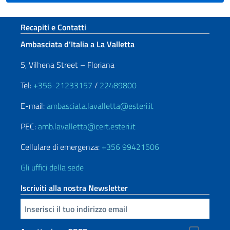
Sezione footer
Recapiti e Contatti
Ambasciata d’Italia a La Valletta
5, Vilhena Street – Floriana
Tel:
+356-21233157
/
22489800
E-mail:
ambasciata.lavalletta@esteri.it
PEC:
amb.lavalletta@cert.esteri.it
Cellulare di emergenza:
+356 99421506
Gli uffici della sede
Iscriviti alla nostra Newsletter
Inserisci la tua email