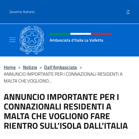
Salta al contenuto
IT
Governo Italiano
Intestazione sito, social e menù
Ambasciata d'Italia La Valletta
Sito Ufficiale Ambasciata d'Italia La Vallett
Home
>
Notizie
>
Dall’Ambasciata
>
ANNUNCIO IMPORTANTE PER I CONNAZIONALI RESIDENTI A
MALTA CHE VOGLIONO...
ANNUNCIO IMPORTANTE PER I
CONNAZIONALI RESIDENTI A
MALTA CHE VOGLIONO FARE
RIENTRO SULL’ISOLA DALL’ITALIA