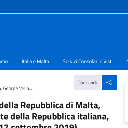
e menù
 Valletta
iamo
Italia e Malta
Servizi Consolari e Visti
Condi
Condividi
, George Vella,...
 della Repubblica di Malta,
te della Repubblica italiana,
 17 settembre 2019)