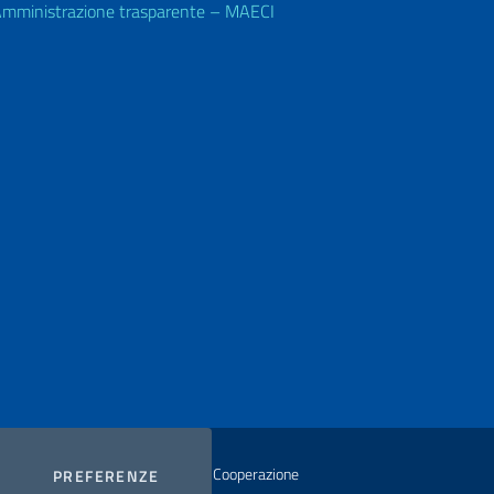
mministrazione trasparente – MAECI
istero degli Affari Esteri e della Cooperazione
COOKIES
PREFERENZE