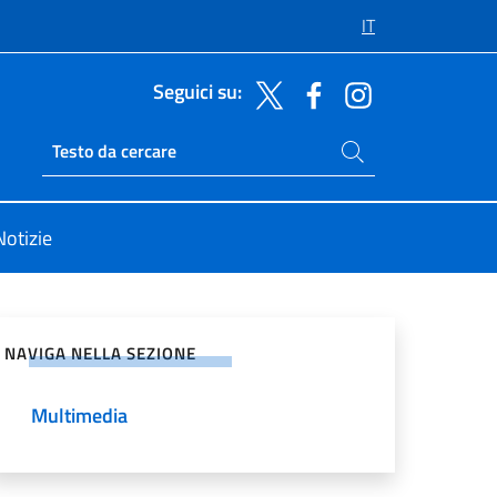
IT
Seguici su:
Cerca nel sito
Ricerca sito live
Notizie
vidi sui Social Network
NAVIGA NELLA SEZIONE
Multimedia