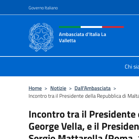
Salta al contenuto
Governo Italiano
Intestazione sito, social 
Ambasciata d'Italia La
Valletta
Sito Ufficiale Ambasciata d'Italia La
Chi s
Home
>
Notizie
>
Dall’Ambasciata
>
Incontro tra il Presidente della Repubblica di Malta
Incontro tra il Presidente
George Vella, e il Presiden
Sergio Mattarella (Roma,