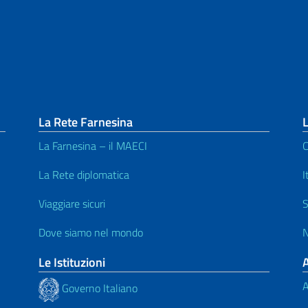
La Rete Farnesina
L
La Farnesina – il MAECI
C
La Rete diplomatica
I
Viaggiare sicuri
S
Dove siamo nel mondo
N
Le Istituzioni
A
Governo Italiano