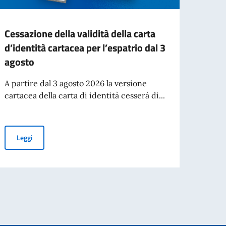
Cessazione della validità della carta
Avvis
d’identità cartacea per l’espatrio dal 3
Manif
agosto
di S
Temp
A partire dal 3 agosto 2026 la versione
cartacea della carta di identità cesserà di...
Pubbl
(Itali
(Desk
Cessazione della validità della carta d’identità cartacea per l’esp
Leggi
Leg