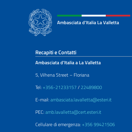
Ambasciata d'Italia La Valletta
Sezione footer
Recapiti e Contatti
Ambasciata d’Italia a La Valletta
5, Vilhena Street – Floriana
Tel:
+356-21233157
/
22489800
E-mail:
ambasciata.lavalletta@esteri.it
PEC:
amb.lavalletta@cert.esteri.it
Cellulare di emergenza:
+356 99421506