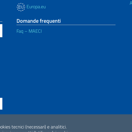
A
Europa.eu
Domande frequenti
Faq – MAECI
ne di accessibilità
okies tecnici (necessari) e analitici.
2026 Copyright Min