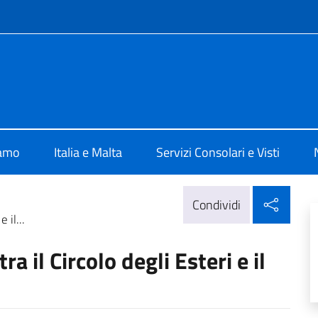
e menù
 Valletta
iamo
Italia e Malta
Servizi Consolari e Visti
Condi
Condividi
 il...
a il Circolo degli Esteri e il