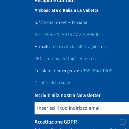
Sezione footer
Recapiti e Contatti
Ambasciata d’Italia a La Valletta
5, Vilhena Street – Floriana
Tel:
+356-21233157
/
22489800
E-mail:
ambasciata.lavalletta@esteri.it
PEC:
amb.lavalletta@cert.esteri.it
Cellulare di emergenza:
+356 99421506
Gli uffici della sede
Iscriviti alla nostra Newsletter
Inserisci la tua email
Accettazione GDPR