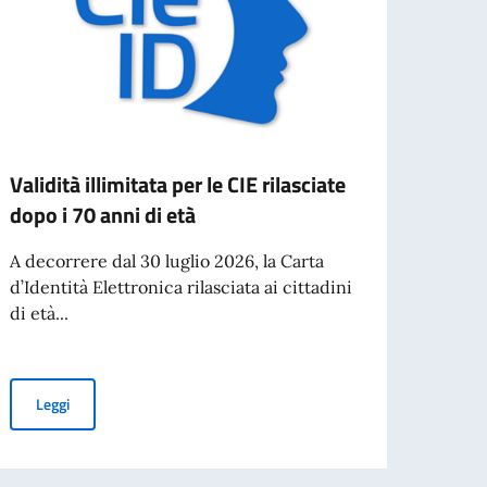
Validità illimitata per le CIE rilasciate
Visit
dopo i 70 anni di età
dell'
A decorrere dal 30 luglio 2026, la Carta
Il Min
d’Identità Elettronica rilasciata ai cittadini
ha in
di età...
Glenn 
Validità illimitata per le CIE rilasciate dopo i 70 anni di età
Leggi
Leg