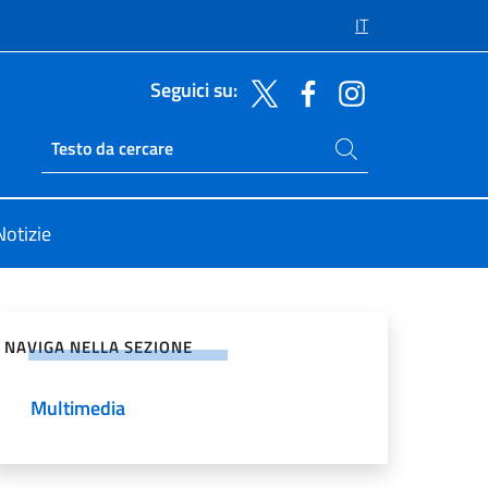
IT
Seguici su:
Cerca nel sito
Ricerca sito live
Notizie
vidi sui Social Network
NAVIGA NELLA SEZIONE
Multimedia