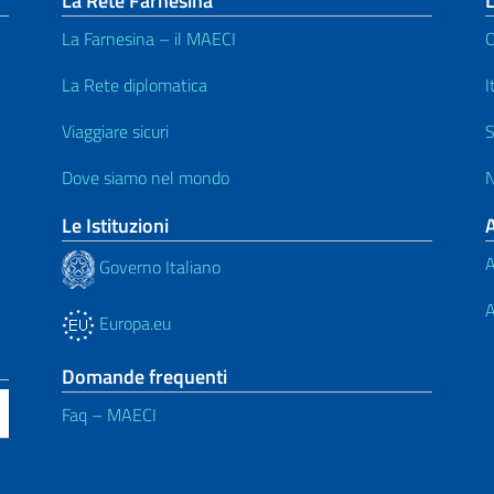
La Rete Farnesina
L
La Farnesina – il MAECI
C
La Rete diplomatica
I
Viaggiare sicuri
S
Dove siamo nel mondo
N
Le Istituzioni
A
Governo Italiano
A
Europa.eu
Domande frequenti
Faq – MAECI