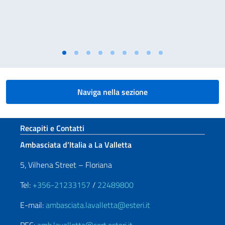
Naviga nella sezione
Sezione footer
Recapiti e Contatti
Ambasciata d’Italia a La Valletta
5, Vilhena Street – Floriana
Tel:
+356-21233157
/
22489800
E-mail:
ambasciata.lavalletta@esteri.it