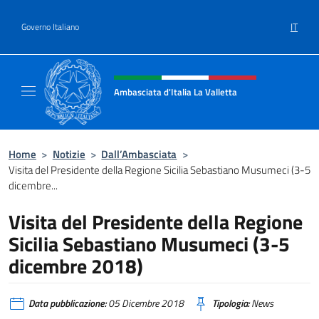
Salta al contenuto
IT
Governo Italiano
Intestazione sito, social e menù
Ambasciata d'Italia La Valletta
Sito Ufficiale Ambasciata d'Italia La Vallett
Home
>
Notizie
>
Dall’Ambasciata
>
Visita del Presidente della Regione Sicilia Sebastiano Musumeci (3-5
dicembre...
Visita del Presidente della Regione
Sicilia Sebastiano Musumeci (3-5
dicembre 2018)
Data pubblicazione:
05 Dicembre 2018
Tipologia:
News