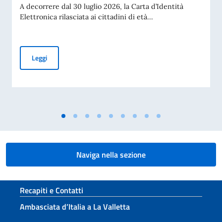
A decorrere dal 30 luglio 2026, la Carta d’Identità
Elettronica rilasciata ai cittadini di età...
Validità illimitata per le CIE rilasciate dopo i 70 anni di età
Leggi
Naviga nella sezione
Sezione footer
Recapiti e Contatti
Ambasciata d’Italia a La Valletta