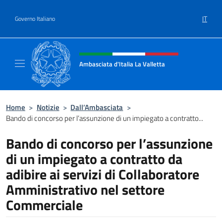
Salta al contenuto
IT
Governo Italiano
Intestazione sito, social e menù
Ambasciata d'Italia La Valletta
Sito Ufficiale Ambasciata d'Italia La Vallett
Home
>
Notizie
>
Dall’Ambasciata
>
Bando di concorso per l’assunzione di un impiegato a contratto...
Bando di concorso per l’assunzione
di un impiegato a contratto da
adibire ai servizi di Collaboratore
Amministrativo nel settore
Commerciale