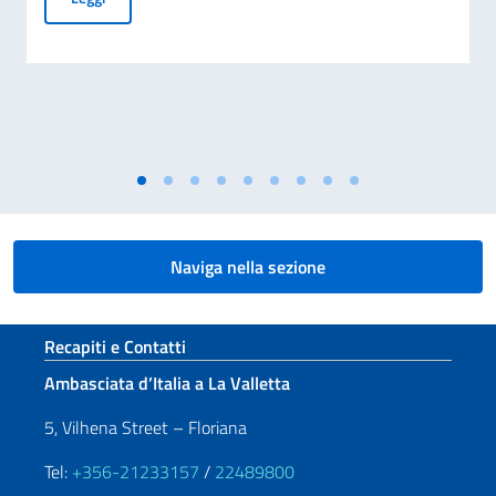
Naviga nella sezione
Sezione footer
Recapiti e Contatti
Ambasciata d’Italia a La Valletta
5, Vilhena Street – Floriana
Tel:
+356-21233157
/
22489800