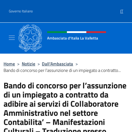
Salta al contenuto
IT
Governo Italiano
Intestazione sito, social e menù
Ambasciata d'Italia La Valletta
Sito Ufficiale Ambasciata d'Italia La Vallett
Home
>
Notizie
>
Dall’Ambasciata
>
Bando di concorso per l’assunzione di un impiegato a contratto...
Bando di concorso per l’assunzione
di un impiegato a contratto da
adibire ai servizi di Collaboratore
Amministrativo nel settore
Contabilita’ – Manifestazioni
Culturali – Traduzione presso