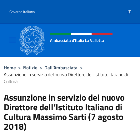
Salta al contenuto
IT
Governo Italiano
Intestazione sito, social e menù
Ambasciata d'Italia La Valletta
Sito Ufficiale Ambasciata d'Italia La Vallett
Home
>
Notizie
>
Dall’Ambasciata
>
Assunzione in servizio del nuovo Direttore dell’Istituto Italiano di
Cultura...
Assunzione in servizio del nuovo
Direttore dell’Istituto Italiano di
Cultura Massimo Sarti (7 agosto
2018)