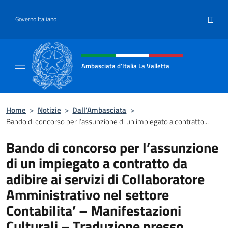
Salta al contenuto
IT
Governo Italiano
Intestazione sito, social e menù
Ambasciata d'Italia La Valletta
Sito Ufficiale Ambasciata d'Italia La Vallett
Home
>
Notizie
>
Dall’Ambasciata
>
Bando di concorso per l’assunzione di un impiegato a contratto...
Bando di concorso per l’assunzione
di un impiegato a contratto da
adibire ai servizi di Collaboratore
Amministrativo nel settore
Contabilita’ – Manifestazioni
Culturali – Traduzione presso