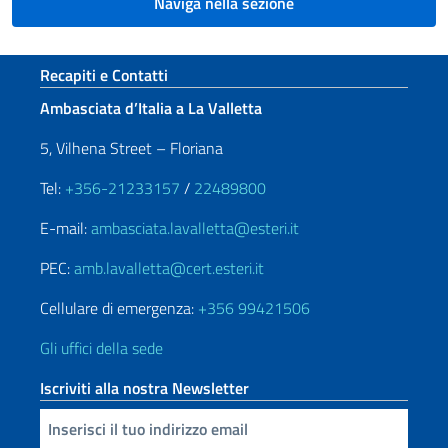
Naviga nella sezione
Sezione footer
Recapiti e Contatti
Ambasciata d’Italia a La Valletta
5, Vilhena Street – Floriana
Tel:
+356-21233157
/
22489800
E-mail:
ambasciata.lavalletta@esteri.it
PEC:
amb.lavalletta@cert.esteri.it
Cellulare di emergenza:
+356 99421506
Gli uffici della sede
Iscriviti alla nostra Newsletter
Inserisci la tua email