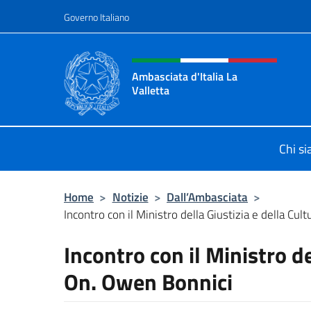
Salta al contenuto
Governo Italiano
Intestazione sito, social 
Ambasciata d'Italia La
Valletta
Sito Ufficiale Ambasciata d'Italia La
Chi s
Home
>
Notizie
>
Dall’Ambasciata
>
Incontro con il Ministro della Giustizia e della Cultu
Incontro con il Ministro de
On. Owen Bonnici