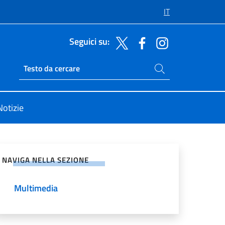
IT
Seguici su:
Cerca nel sito
Ricerca sito live
Notizie
vidi sui Social Network
NAVIGA NELLA SEZIONE
Multimedia