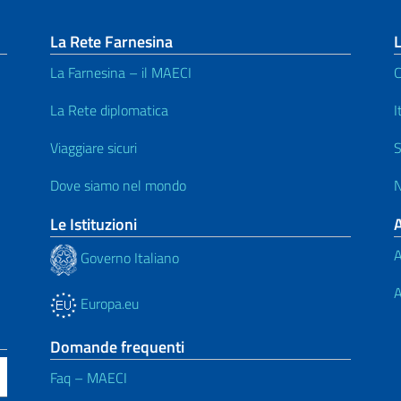
La Rete Farnesina
L
La Farnesina – il MAECI
C
La Rete diplomatica
I
Viaggiare sicuri
S
Dove siamo nel mondo
N
Le Istituzioni
A
Governo Italiano
A
Europa.eu
Domande frequenti
Faq – MAECI