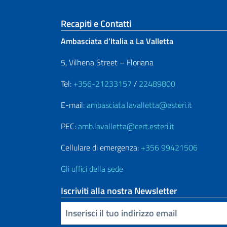
Sezione footer
Recapiti e Contatti
Ambasciata d’Italia a La Valletta
5, Vilhena Street – Floriana
Tel:
+356-21233157
/
22489800
E-mail:
ambasciata.lavalletta@esteri.it
PEC:
amb.lavalletta@cert.esteri.it
Cellulare di emergenza:
+356 99421506
Gli uffici della sede
Iscriviti alla nostra Newsletter
Inserisci la tua email