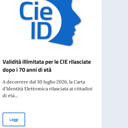
Validità illimitata per le CIE rilasciate
Visit
dopo i 70 anni di età
dell'
A decorrere dal 30 luglio 2026, la Carta
Il Min
d’Identità Elettronica rilasciata ai cittadini
ha in
di età...
Glenn 
Validità illimitata per le CIE rilasciate dopo i 70 anni di età
Leggi
Leg