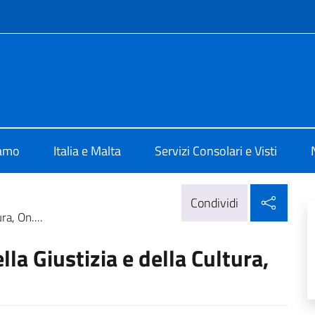
e menù
 Valletta
iamo
Italia e Malta
Servizi Consolari e Visti
Condi
Condividi
ra, On....
lla Giustizia e della Cultura,