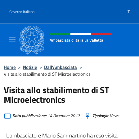
Salta al contenuto
IT
Governo Italiano
Intestazione sito, social e menù
Ambasciata d'Italia La Valletta
Sito Ufficiale Ambasciata d'Italia La Vallett
Home
>
Notizie
>
Dall’Ambasciata
>
Visita allo stabilimento di ST Microelectronics
Visita allo stabilimento di ST
Microelectronics
Data pubblicazione:
14 Dicembre 2017
Tipologia:
News
L’ambasciatore Mario Sammartino ha reso visita,