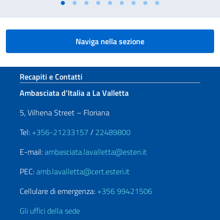
Naviga nella sezione
Sezione footer
Recapiti e Contatti
Ambasciata d’Italia a La Valletta
5, Vilhena Street – Floriana
Tel:
+356-21233157
/
22489800
E-mail:
ambasciata.lavalletta@esteri.it
PEC:
amb.lavalletta@cert.esteri.it
Cellulare di emergenza:
+356 99421506
Gli uffici della sede