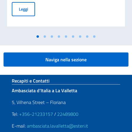
MESSAGGIO DEL VICE PRESIDENTE DEL CONSIGLIO DEI MI
Leggi
Naviga nella sezione
Sezione footer
Recapiti e Contatti
Ambasciata d’Italia a La Valletta
5, Vilhena Street – Floriana
Tel:
+356-21233157
/
22489800
E-mail:
ambasciata.lavalletta@esteri.it