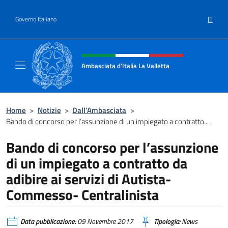
Salta al contenuto
IT
Governo Italiano
Intestazione sito, social e menù
Ambasciata d'Italia La Valletta
Sito Ufficiale Ambasciata d'Italia La Vallett
Home
>
Notizie
>
Dall’Ambasciata
>
Bando di concorso per l’assunzione di un impiegato a contratto...
Bando di concorso per l’assunzione
di un impiegato a contratto da
adibire ai servizi di Autista-
Commesso- Centralinista
Data pubblicazione:
09 Novembre 2017
Tipologia:
News