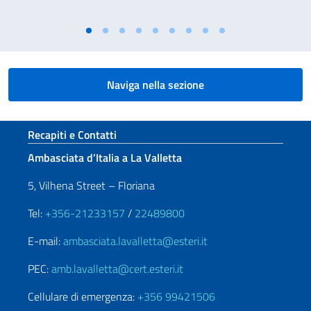
Naviga nella sezione
Sezione footer
Recapiti e Contatti
Ambasciata d’Italia a La Valletta
5, Vilhena Street – Floriana
Tel:
+356-21233157
/
22489800
E-mail:
ambasciata.lavalletta@esteri.it
PEC:
amb.lavalletta@cert.esteri.it
Cellulare di emergenza:
+356 99421506