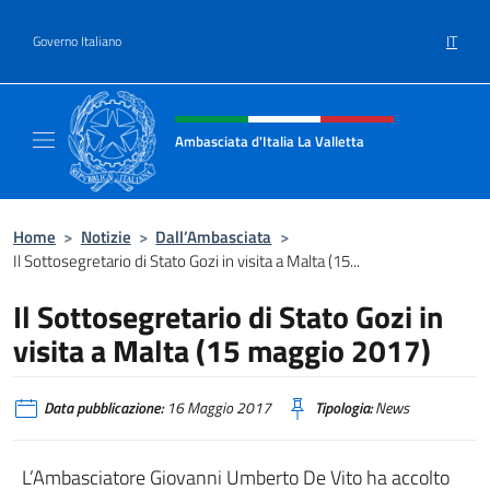
Salta al contenuto
IT
Governo Italiano
Intestazione sito, social e menù
Ambasciata d'Italia La Valletta
Sito Ufficiale Ambasciata d'Italia La Vallett
Home
>
Notizie
>
Dall’Ambasciata
>
Il Sottosegretario di Stato Gozi in visita a Malta (15...
Il Sottosegretario di Stato Gozi in
visita a Malta (15 maggio 2017)
Data pubblicazione:
16 Maggio 2017
Tipologia:
News
L’Ambasciatore Giovanni Umberto De Vito ha accolto