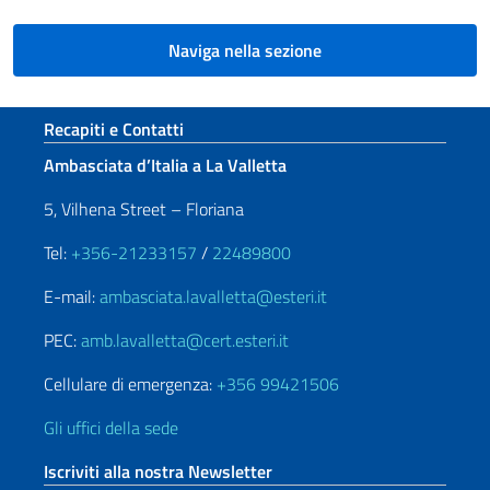
Naviga nella sezione
Sezione footer
Recapiti e Contatti
Ambasciata d’Italia a La Valletta
5, Vilhena Street – Floriana
Tel:
+356-21233157
/
22489800
E-mail:
ambasciata.lavalletta@esteri.it
PEC:
amb.lavalletta@cert.esteri.it
Cellulare di emergenza:
+356 99421506
Gli uffici della sede
Iscriviti alla nostra Newsletter