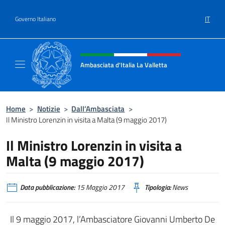
Salta al contenuto
IT
Governo Italiano
Intestazione sito, social e menù
Ambasciata d'Italia La Valletta
Sito Ufficiale Ambasciata d'Italia La Vallett
Home
>
Notizie
>
Dall’Ambasciata
>
Il Ministro Lorenzin in visita a Malta (9 maggio 2017)
Il Ministro Lorenzin in visita a
Malta (9 maggio 2017)
Data pubblicazione:
15 Maggio 2017
Tipologia:
News
Il 9 maggio 2017, l’Ambasciatore Giovanni Umberto De