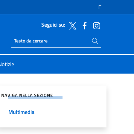
IT
Seguici su:
Cerca nel sito
Ricerca sito live
Notizie
vidi sui Social Network
NAVIGA NELLA SEZIONE
Multimedia