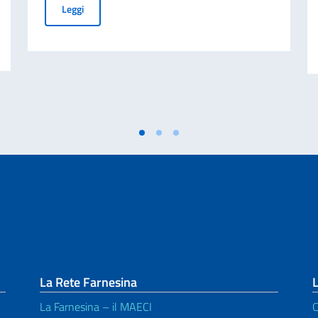
Elezioni COMITES 2026
Leggi
 anni di età
La Rete Farnesina
L
La Farnesina – il MAECI
C