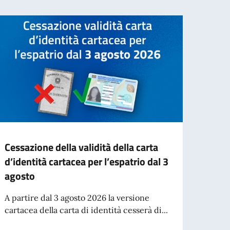
Cessazione della validità della carta
Avvis
d’identità cartacea per l’espatrio dal 3
Manif
agosto
di S
Temp
A partire dal 3 agosto 2026 la versione
cartacea della carta di identità cesserà di...
Pubbl
(Itali