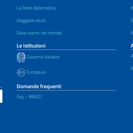
La Rete diplomatica
I
Viaggiare sicuri
S
Dove siamo nel mondo
N
Le Istituzioni
A
Governo Italiano
A
Europa.eu
Domande frequenti
Faq – MAECI