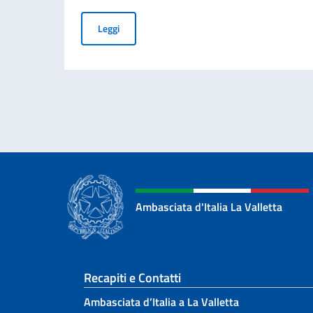
Validità illimitata per le CIE rilasciate dopo i 70
Leggi
Ambasciata d'Italia La Valletta
Sezione footer
Recapiti e Contatti
Ambasciata d’Italia a La Valletta