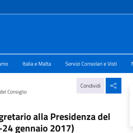
e menù
 Valletta
iamo
Italia e Malta
Servizi Consolari e Visti
Condi
Condividi
del Consiglio
gretario alla Presidenza del
3-24 gennaio 2017)