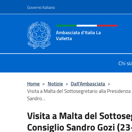
Salta al contenuto
Governo Italiano
Intestazione sito, social 
Ambasciata d'Italia La
Valletta
Sito Ufficiale Ambasciata d'Italia La
Chi s
Home
>
Notizie
>
Dall’Ambasciata
>
Visita a Malta del Sottosegretario alla Presidenza 
Sandro...
Visita a Malta del Sottose
Consiglio Sandro Gozi (2