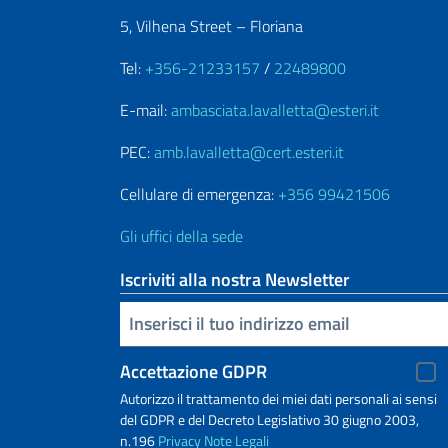
5, Vilhena Street – Floriana
Tel:
+356-21233157
/
22489800
E-mail:
ambasciata.lavalletta@esteri.it
PEC:
amb.lavalletta@cert.esteri.it
Cellulare di emergenza:
+356 99421506
Gli uffici della sede
Iscriviti alla nostra Newsletter
Inserisci la tua email
Accettazione GDPR
Autorizzo il trattamento dei miei dati personali ai sensi
del GDPR e del Decreto Legislativo 30 giugno 2003,
n.196
Privacy
Note Legali