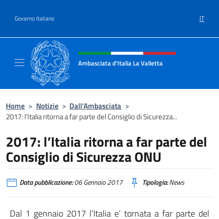
Salta al contenuto
IT
Governo Italiano
Intestazione sito, social e menù
Ambasciata d'Italia La Valletta
Sito Ufficiale Ambasciata d'Italia La Vallett
Home
>
Notizie
>
Dall’Ambasciata
>
2017: l’Italia ritorna a far parte del Consiglio di Sicurezza...
2017: l’Italia ritorna a far parte del
Consiglio di Sicurezza ONU
Data pubblicazione:
06 Gennaio 2017
Tipologia:
News
Dal 1 gennaio 2017 l’Italia e’ tornata a far parte del