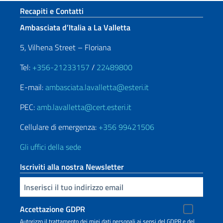
Sezione footer
Recapiti e Contatti
Ambasciata d’Italia a La Valletta
5, Vilhena Street – Floriana
Tel:
+356-21233157
/
22489800
E-mail:
ambasciata.lavalletta@esteri.it
PEC:
amb.lavalletta@cert.esteri.it
Cellulare di emergenza:
+356 99421506
Gli uffici della sede
Iscriviti alla nostra Newsletter
Inserisci la tua email
Accettazione GDPR
Autorizzo il trattamento dei miei dati personali ai sensi del GDPR e del