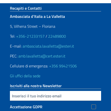
Sezione footer
Recapiti e Contatti
Ambasciata d’Italia a La Valletta
5, Vilhena Street – Floriana
Tel:
+356-21233157
/
22489800
E-mail:
ambasciata.lavalletta@esteri.it
PEC:
amb.lavalletta@cert.esteri.it
Cellulare di emergenza:
+356 99421506
Gli uffici della sede
Iscriviti alla nostra Newsletter
Inserisci la tua email
Accettazione GDPR