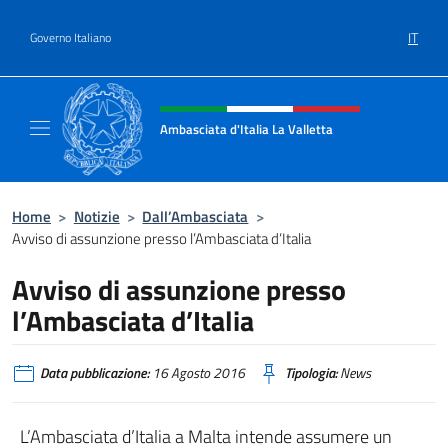
Salta al contenuto
IT
Governo Italiano
Intestazione sito, social e menù
Ambasciata d'Italia La Valletta
Sito Ufficiale Ambasciata d'Italia La Vallett
Home
>
Notizie
>
Dall’Ambasciata
>
Avviso di assunzione presso l’Ambasciata d’Italia
Avviso di assunzione presso
l’Ambasciata d’Italia
Data pubblicazione:
16 Agosto 2016
Tipologia:
News
L’Ambasciata d’Italia a Malta intende assumere un