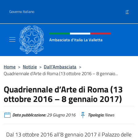
Salta al contenuto
IT
Governo Italiano
Intestazione sito, social e menù
Ambasciata d'Italia La Valletta
Sito Ufficiale Ambasciata d'Italia La Vallett
Home
>
Notizie
>
Dall’Ambasciata
>
Quadriennale d’Arte di Roma (13 ottobre 2016 – 8 gennaio...
Quadriennale d’Arte di Roma (13
ottobre 2016 – 8 gennaio 2017)
Data pubblicazione:
29 Giugno 2016
Tipologia:
News
Dal 13 ottobre 2016 all’8 gennaio 2017 il Palazzo delle