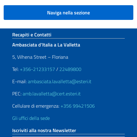
Naviga nella sezione
Sezione footer
Recapiti e Contatti
Ambasciata d’Italia a La Valletta
5, Vilhena Street – Floriana
Tel:
+356-21233157
/
22489800
E-mail:
ambasciata.lavalletta@esteri.it
PEC:
amb.lavalletta@cert.esteri.it
Cellulare di emergenza:
+356 99421506
Gli uffici della sede
Iscriviti alla nostra Newsletter