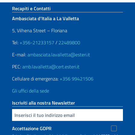
Sezione footer
Recapiti e Contatti
Ambasciata d’Italia a La Valletta
5, Vilhena Street – Floriana
Tel:
+356-21233157
/
22489800
E-mail:
ambasciata.lavalletta@esteri.it
PEC:
amb.lavalletta@cert.esteri.it
Cellulare di emergenza:
+356 99421506
Gli uffici della sede
Iscriviti alla nostra Newsletter
Inserisci la tua email
Accettazione GDPR