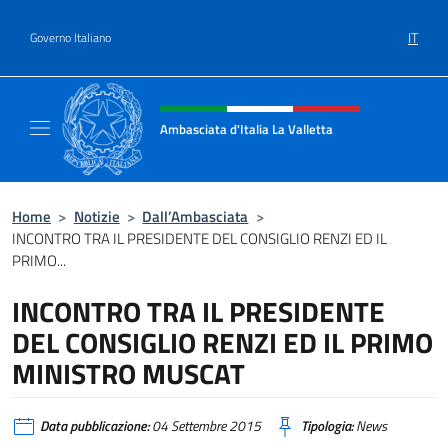
Salta al contenuto
IT
Governo Italiano
Intestazione sito, social e menù
Ambasciata d'Italia La Valletta
Sito Ufficiale Ambasciata d'Italia La Vallett
Home
>
Notizie
>
Dall’Ambasciata
>
INCONTRO TRA IL PRESIDENTE DEL CONSIGLIO RENZI ED IL
PRIMO...
INCONTRO TRA IL PRESIDENTE
DEL CONSIGLIO RENZI ED IL PRIMO
MINISTRO MUSCAT
Data pubblicazione:
04 Settembre 2015
Tipologia:
News