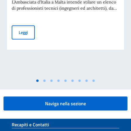
L’Ambasciata d’Italia a Malta intende stilare un elenco
di professionisti tecnici (ingegneri ed architetti), da...
AVVISO ESPLORATIVO DI MANIFESTAZIONE DI INTERESSE P
Leggi
Naviga nella sezione
Sezione footer
Recapiti e Contatti