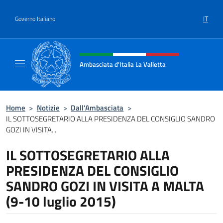
Salta al contenuto
IT
Governo Italiano
Intestazione sito, social e menù
Ambasciata d'Italia La Valletta
Sito Ufficiale Ambasciata d'Italia La Vallett
Home
>
Notizie
>
Dall’Ambasciata
>
IL SOTTOSEGRETARIO ALLA PRESIDENZA DEL CONSIGLIO SANDRO
GOZI IN VISITA...
IL SOTTOSEGRETARIO ALLA
PRESIDENZA DEL CONSIGLIO
SANDRO GOZI IN VISITA A MALTA
(9-10 luglio 2015)