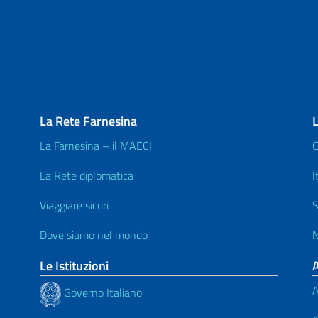
La Rete Farnesina
L
La Farnesina – il MAECI
C
La Rete diplomatica
I
Viaggiare sicuri
S
Dove siamo nel mondo
N
Le Istituzioni
A
Governo Italiano