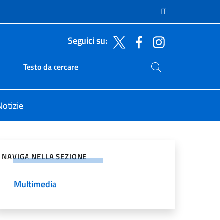
IT
Seguici su:
Cerca nel sito
Ricerca sito live
Notizie
vidi sui Social Network
NAVIGA NELLA SEZIONE
Multimedia