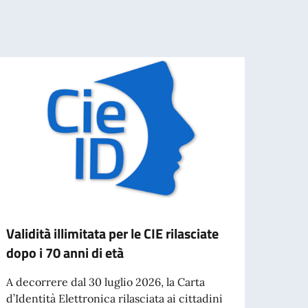
Validità illimitata per le CIE rilasciate
Visit
dopo i 70 anni di età
dell'
A decorrere dal 30 luglio 2026, la Carta
Il Min
d’Identità Elettronica rilasciata ai cittadini
ha in