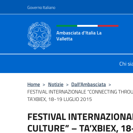
Salta al contenuto
Governo Italiano
Intestazione sito, social 
Ambasciata d'Italia La
Valletta
Sito Ufficiale Ambasciata d'Italia La
Chi s
Home
>
Notizie
>
Dall’Ambasciata
>
FESTIVAL INTERNAZIONALE “CONNECTING THRO
TA’XBIEX, 18-19 LUGLIO 2015
FESTIVAL INTERNAZION
CULTURE” – TA’XBIEX, 18