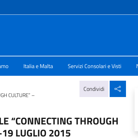
e menù
 Valletta
iamo
Italia e Malta
Servizi Consolari e Visti
Condi
Condividi
UGH CULTURE” –
ALE “CONNECTING THROUGH
-19 LUGLIO 2015