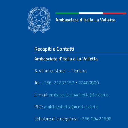
Ambasciata d'Italia La Valletta
Sezione footer
Recapiti e Contatti
Ambasciata d’Italia a La Valletta
5, Vilhena Street – Floriana
Tel:
+356-21233157
/
22489800
E-mail:
ambasciata.lavalletta@esteri.it
PEC:
amb.lavalletta@cert.esteri.it
Cellulare di emergenza:
+356 99421506