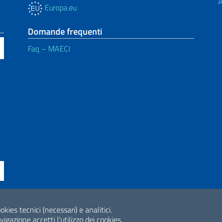
A
Europa.eu
Domande frequenti
Faq – MAECI
ne di accessibilità
okies tecnici (necessari) e analitici.
2026 Copyright Min
gazione accetti l'utilizzo dei cookies.