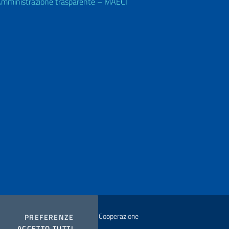
mministrazione trasparente – MAECI
istero degli Affari Esteri e della Cooperazione
COOKIES
PREFERENZE
I COOKIES
ACCETTO TUTTI