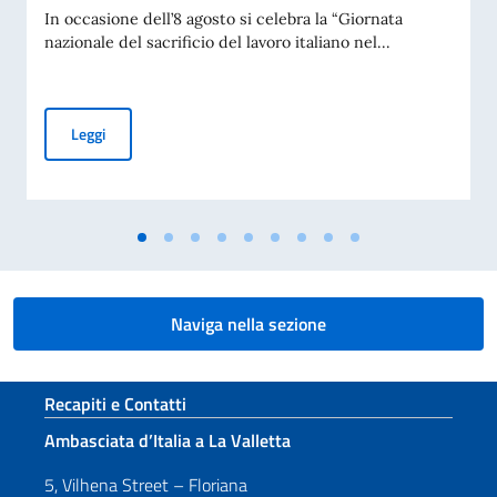
In occasione dell’8 agosto si celebra la “Giornata
nazionale del sacrificio del lavoro italiano nel...
MESSAGGIO DEL VICE PRESIDENTE DEL CONSIGLIO DEI MI
Leggi
Naviga nella sezione
Sezione footer
Recapiti e Contatti
Ambasciata d’Italia a La Valletta
5, Vilhena Street – Floriana