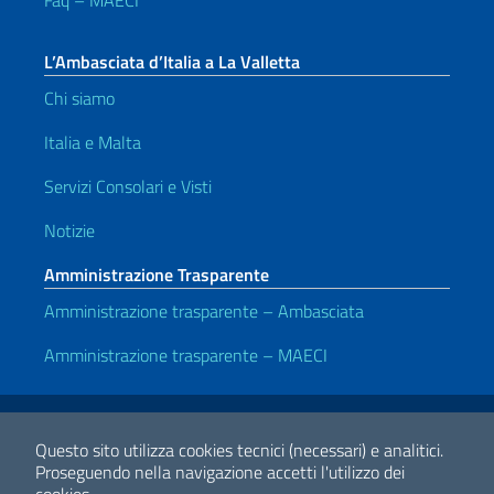
Faq – MAECI
L’Ambasciata d’Italia a La Valletta
Chi siamo
Italia e Malta
Servizi Consolari e Visti
Notizie
Amministrazione Trasparente
Amministrazione trasparente – Ambasciata
Amministrazione trasparente – MAECI
Link Utili
Note legali
Privacy e cookie policy
Dichiarazione di accessibilità
Questo sito utilizza cookies tecnici (necessari) e analitici.
Proseguendo nella navigazione accetti l'utilizzo dei