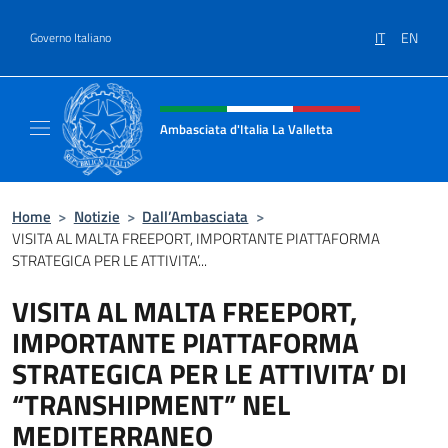
Salta al contenuto
IT
EN
Governo Italiano
Intestazione sito, social e menù
Ambasciata d'Italia La Valletta
Sito Ufficiale Ambasciata d'Italia La Vallett
Home
>
Notizie
>
Dall’Ambasciata
>
VISITA AL MALTA FREEPORT, IMPORTANTE PIATTAFORMA
STRATEGICA PER LE ATTIVITA’...
VISITA AL MALTA FREEPORT,
IMPORTANTE PIATTAFORMA
STRATEGICA PER LE ATTIVITA’ DI
“TRANSHIPMENT” NEL
MEDITERRANEO