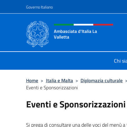
Salta al contenuto
Governo Italiano
Intestazione sito, social 
Ambasciata d'Italia La
Valletta
Sito Ufficiale Ambasciata d'Italia La
Chi s
Home
>
Italia e Malta
>
Diplomazia culturale
Eventi e Sponsorizzazioni
Eventi e Sponsorizzazioni
Si prega di consultare una delle voci del menù a