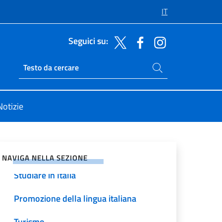
IT
Seguici su:
Cerca nel sito
Ricerca sito live
Notizie
vidi sui Social Network
Comites-Malta
NAVIGA NELLA SEZIONE
Studiare in Italia
Promozione della lingua italiana
Turismo