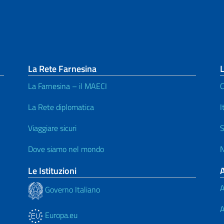
La Rete Farnesina
L
La Farnesina – il MAECI
C
La Rete diplomatica
I
Viaggiare sicuri
S
Dove siamo nel mondo
N
Le Istituzioni
A
Governo Italiano
A
Europa.eu