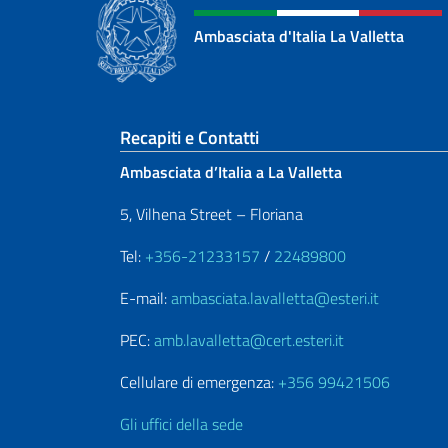
Ambasciata d'Italia La Valletta
Sezione footer
Recapiti e Contatti
Ambasciata d’Italia a La Valletta
5, Vilhena Street – Floriana
Tel:
+356-21233157
/
22489800
E-mail:
ambasciata.lavalletta@esteri.it
PEC:
amb.lavalletta@cert.esteri.it
Cellulare di emergenza:
+356 99421506
Gli uffici della sede