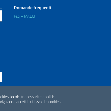
Domande frequenti
Faq – MAECI
ne di accessibilità
okies tecnici (necessari) e analitici.
2026 Copyright Min
gazione accetti l'utilizzo dei cookies.
Internazionale