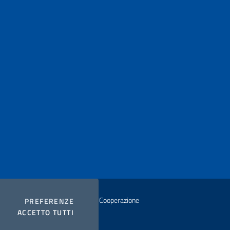
istero degli Affari Esteri e della Cooperazione
COOKIES
PREFERENZE
I COOKIES
ACCETTO TUTTI