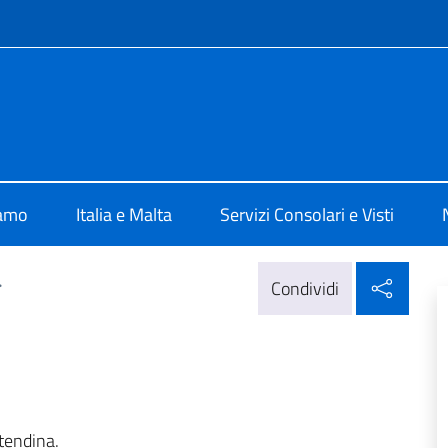
e menù
 Valletta
iamo
Italia e Malta
Servizi Consolari e Visti
Condi
>
Condividi
 tendina.