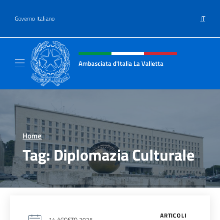
Salta al contenuto
IT
Governo Italiano
Intestazione sito, social e menù
Ambasciata d'Italia La Valletta
Sito Ufficiale Ambasciata d'Italia La Vallett
Home
>
Tag:
Diplomazia Culturale
ARTICOLI
14 AGOSTO 2025