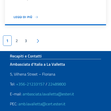
LEGGI DI PIÙ
Paginazione
Pagina succesiva
1
2
3
Sezione footer
Recapiti e Contatti
Ambasciata d’Italia a La Valletta
5, Vilhena Street – Floriana
Tel:
+356-21233157
/
22489800
E-mail:
ambasciata.lavalletta@esteri.it
PEC:
amb.lavalletta@cert.esteri.it