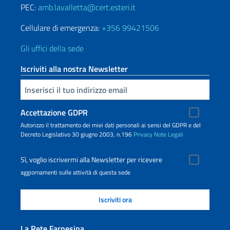
PEC:
amb.lavalletta@cert.esteri.it
Cellulare di emergenza:
+356 99421506
Gli uffici della sede
Iscriviti alla nostra Newsletter
Inserisci la tua email
Accettazione GDPR
Autorizzo il trattamento dei miei dati personali ai sensi del GDPR e del
Decreto Legislativo 30 giugno 2003, n.196
Privacy
Note Legali
Sì, voglio iscrivermi alla Newsletter per ricevere
aggiornamenti sulle attività di questa sede
La Rete Farnesina