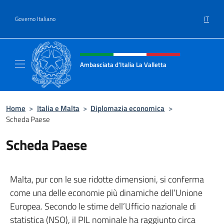
Salta al contenuto
IT
Governo Italiano
Intestazione sito, social e menù
Ambasciata d'Italia La Valletta
Sito Ufficiale Ambasciata d'Italia La Vallett
Home
>
Italia e Malta
>
Diplomazia economica
>
Scheda Paese
Scheda Paese
Malta, pur con le sue ridotte dimensioni, si conferma
come una delle economie più dinamiche dell’Unione
Europea. Secondo le stime dell’Ufficio nazionale di
statistica (NSO), il PIL nominale ha raggiunto circa