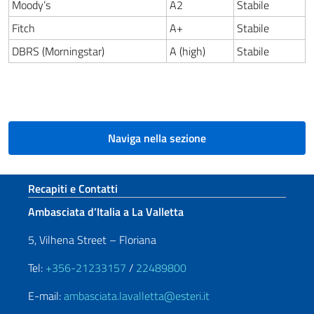
Moody’s
A2
Stabile
Fitch
A+
Stabile
DBRS (Morningstar)
A (high)
Stabile
Naviga nella sezione
Sezione footer
Recapiti e Contatti
Ambasciata d’Italia a La Valletta
5, Vilhena Street – Floriana
Tel:
+356-21233157
/
22489800
E-mail:
ambasciata.lavalletta@esteri.it